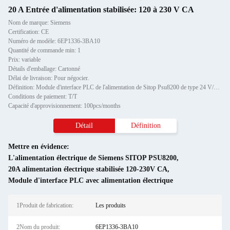
20 A Entrée d'alimentation stabilisée: 120 à 230 V CA
Nom de marque: Siemens
Certification: CE
Numéro de modèle: 6EP1336-3BA10
Quantité de commande min: 1
Prix: variable
Détails d'emballage: Cartonné
Délai de livraison: Pour négocier.
Définition: Module d'interface PLC de l'alimentation de Sitop Psu8200 de type 24 V/20 A
Conditions de paiement: T/T
Capacité d'approvisionnement: 100pcs/months
Détail
Définition
Mettre en évidence:
L'alimentation électrique de Siemens SITOP PSU8200
,
20A alimentation électrique stabilisée 120-230V CA
,
Module d'interface PLC avec alimentation électrique
1Produit de fabrication:
Les produits
2Nom du produit:
6EP1336-3BA10