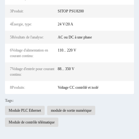
3Produit:
SITOP PSU8200
4Énergie, type:
24 V/20 A
5Résultats de l'analyse:
AC ou DC à une phase
6Voltage d'alimentation en
110... 220 V
courant continu:
7Voltage d'entrée pour courant
88... 350 V
continu:
8Produits:
Voltage CC contrôlé et isolé
Tags:
Module PLC Ethernet
module de sortie numérique
Module de contrôle télématique