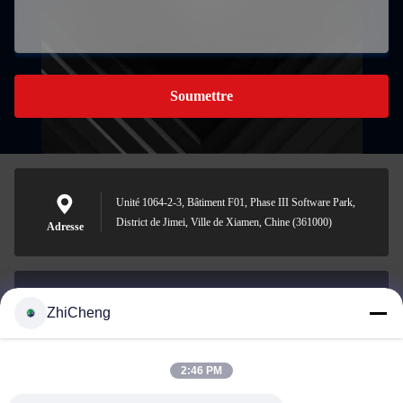
Soumettre
Unité 1064-2-3, Bâtiment F01, Phase III Software Park,
District de Jimei, Ville de Xiamen, Chine (361000)
Adresse
ZhiCheng
cocohonghuxin@gmail.com
E-mail
2:46 PM