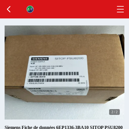
2
/
2
Siemens Fiche de données 6EP1336-3BA10 SITOP PSU8200