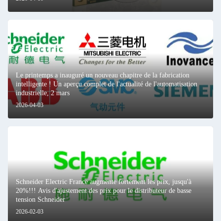
Le printemps a inauguré un nouveau chapitre de la fabrication
intelligente ! Un aperçu complet de l'actualité de l'automatisation
industrielle, 2 mars
2026-04-03
Schneider Electric France augmente fortement les prix, jusqu'à
20%!!! Avis d'ajustement des prix pour le distributeur de basse
tension Schneider
2026-02-03