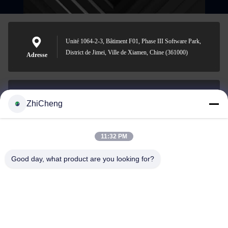
Unité 1064-2-3, Bâtiment F01, Phase III Software Park,
District de Jimei, Ville de Xiamen, Chine (361000)
Adresse
ZhiCheng
cocohonghuxin@gmail.com
E-mail
11:32 PM
Good day, what product are you looking for?
0086-592-5636807
Téléphone