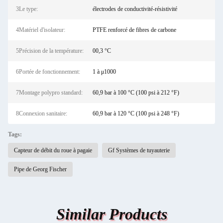
3Le type:
électrodes de conductivité-résistivité
4Matériel d'isolateur:
PTFE renforcé de fibres de carbone
5Précision de la température:
00,3 °C
6Portée de fonctionnement:
1 à μ1000
7Montage polypro standard:
60,9 bar à 100 °C (100 psi à 212 °F)
8Connexion sanitaire:
60,9 bar à 120 °C (100 psi à 248 °F)
Tags:
Capteur de débit du roue à pagaie
Gf Systèmes de tuyauterie
Pipe de Georg Fischer
Similar Products