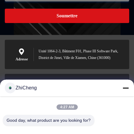
Soumettre
Unité 1064-2-3, Bâtiment F01, Phase III Software Park,
District de Jimei, Ville de Xiamen, Chine (361000)
Adresse
ZhiCheng
cocohonghuxin@gmail.com
E-mail
4:27 AM
Good day, what product are you looking for?
0086-592-5636807
Téléphone