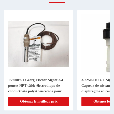
159000921 Georg Fischer Signet 3/4
3-2250-11U GF Signe
pouces NPT câble électrodique de
Capteur de niveau hy
conductivité polyéther-cétone pour
diaphragme en céra
émetteur 9900
Obtenez le meilleur prix
Obtenez le me