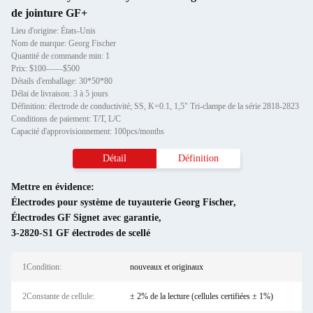
de jointure GF+
Lieu d'origine: États-Unis
Nom de marque: Georg Fischer
Quantité de commande min: 1
Prix: $100——$500
Détails d'emballage: 30*50*80
Délai de livraison: 3 à 5 jours
Définition: électrode de conductivité; SS, K=0.1, 1,5" Tri-clampe de la série 2818-2823
Conditions de paiement: T/T, L/C
Capacité d'approvisionnement: 100pcs/months
Détail
Définition
Mettre en évidence:
Électrodes pour système de tuyauterie Georg Fischer
,
Électrodes GF Signet avec garantie
,
3-2820-S1 GF électrodes de scellé
1Condition:
nouveaux et originaux
2Constante de cellule:
± 2% de la lecture (cellules certifiées ± 1%)