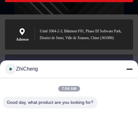
Unité 1064-2-3, Bâtiment F01, Phase III Software Park,
District de Jimei, Ville de Xiamen, Chine (361000)
Adresse
ZhiCheng
cocohonghuxin@gmail.com
E-mail
7:04 AM
Good day, what product are you looking for?
0086-592-5636807
Téléphone