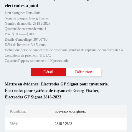
électrodes à joint
Lieu d'origine: États-Unis
Nom de marque: Georg Fischer
Numéro de modèle: 2818 à 2823
Quantité de commande min: 1
Prix: $100——$500
Détails d'emballage: 30*50*80
Délai de livraison: 3 à 5 jours
Définition: Série de connexions de processus standard de capteurs de conductivité Georg Fischer Signet 2818-2823
Conditions de paiement: T/T, L/C
Capacité d'approvisionnement: 100pcs/months
Détail
Définition
Mettre en évidence:
Électrodes GF Signet pour tuyauterie
,
Électrodes pour système de tuyauterie Georg Fischer
,
Électrodes GF Signet 2818-2823
1Condition:
nouveaux et originaux
2Série:
2818 à 2823