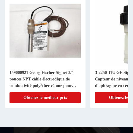
159000921 Georg Fischer Signet 3/4
3-2250-11U GF Signe
pouces NPT câble électrodique de
Capteur de niveau hy
conductivité polyéther-cétone pour
diaphragme en céra
émetteur 9900
Obtenez le meilleur prix
Obtenez le me