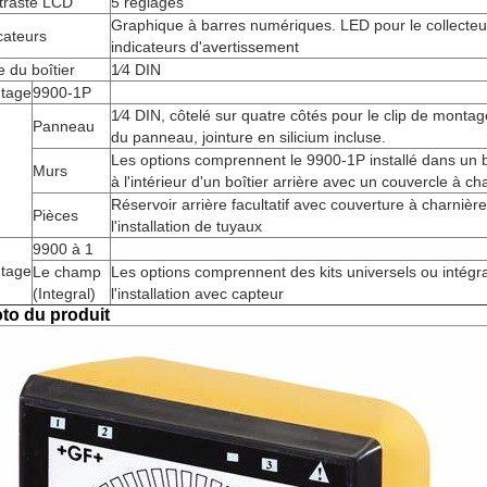
traste LCD
5 réglages
Graphique à barres numériques. LED pour le collecteur 
cateurs
indicateurs d'avertissement
le du boîtier
1⁄4 DIN
tage
9900-1P
1⁄4 DIN, côtelé sur quatre côtés pour le clip de montag
Panneau
du panneau, jointure en silicium incluse.
Les options comprennent le 9900-1P installé dans un 
Murs
à l'intérieur d'un boîtier arrière avec un couvercle à ch
Réservoir arrière facultatif avec couverture à charniè
Pièces
l'installation de tuyaux
9900 à 1
tage
Le champ
Les options comprennent des kits universels ou intégr
(Integral)
l'installation avec capteur
to du produit