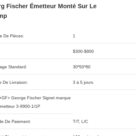
g Fischer Émetteur Monté Sur Le
mp
 De Pièces:
1
$300-$800
age Standard:
30*50*80
e De Livraison:
3 à 5 jours
+GF+ George Fischer Signet marque
metteur 3-9900-1/1P
e De Paiement:
T/T, L/C