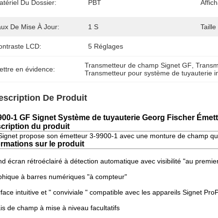
tériel Du Dossier:
PBT
Affic
aux De Mise À Jour:
1 S
Taille
ontraste LCD:
5 Réglages
Transmetteur de champ Signet GF
, 
Transm
ettre en évidence:
Transmetteur pour système de tuyauterie in
escription De Produit
900-1 GF Signet Système de tuyauterie Georg Fischer Émet
cription du produit
ignet propose son émetteur 3-9900-1 avec une monture de champ qui
ormations sur le produit
d écran rétroéclairé à détection automatique avec visibilité "au premie
hique à barres numériques "à compteur"
rface intuitive et " conviviale " compatible avec les appareils Signet P
is de champ à mise à niveau facultatifs