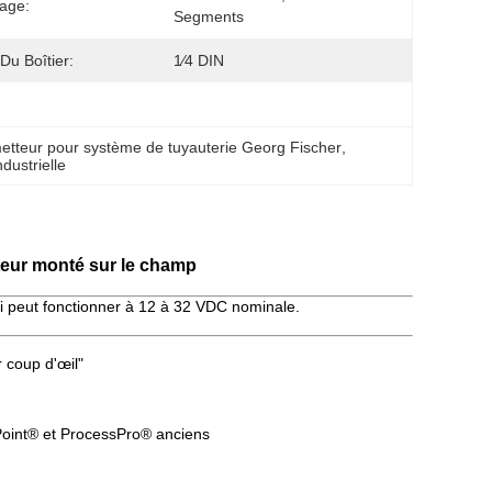
hage:
Segments
 Du Boîtier:
1⁄4 DIN
etteur pour système de tuyauterie Georg Fischer
, 
dustrielle
teur monté sur le champ
 peut fonctionner à 12 à 32 VDC nominale.
r coup d'œil"
roPoint® et ProcessPro® anciens