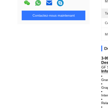
Ma
T
Contactez-nous maintenant
C
M
D
3-9
Des
GF S
Inf
Gran
Grap
Inte
Rela