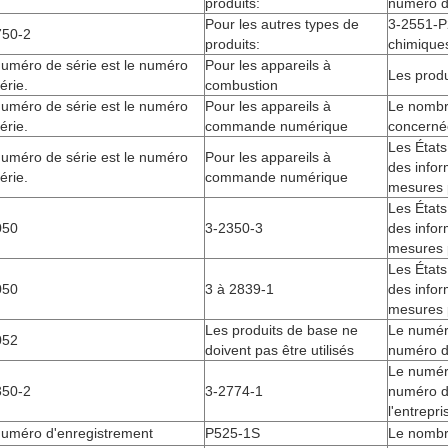
produits:
numéro d'
Pour les autres types de
3-2551-P2
750-2
produits:
chimique
uméro de série est le numéro
Pour les appareils à
Les produ
érie.
combustion
uméro de série est le numéro
Pour les appareils à
Le nombr
érie.
commande numérique
concernée
Les États
uméro de série est le numéro
Pour les appareils à
des infor
érie.
commande numérique
mesures 
Les États
050
3-2350-3
des infor
mesures 
Les États
050
3 à 2839-1
des infor
mesures 
Les produits de base ne
Le numér
052
doivent pas être utilisés
numéro d
Le numér
350-2
3-2774-1
numéro d
l'entrepri
numéro d'enregistrement
P525-1S
Le nombr