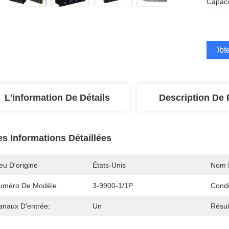
Capaci
Obte
L'information De Détails
Description De 
es Informations Détaillées
eu D'origine
États-Unis
Nom 
uméro De Modèle
3-9900-1/1P
Condi
anaux D'entrée:
Un
Résul