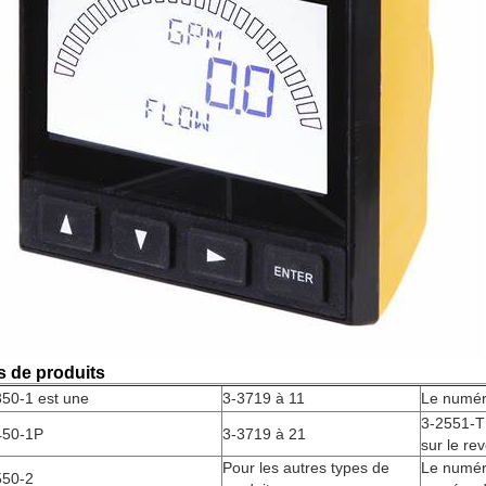
s de produits
350-1 est une
3-3719 à 11
Le numér
3-2551-T
450-1P
3-3719 à 21
sur le re
Pour les autres types de
Le numéro
550-2