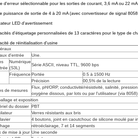
 d'erreur sélectionnable pour les sorties de courant, 3,6 mA ou 22 mA
e puissance de sortie de 4 à 20 mA (avec convertisseur de signal 8058
cateur LED d'avertissement
cités d'étiquetage personnalisées de 13 caractères pour le type de ch
cité de réinitialisation d'usine
éraux
aux d'entrée
Une.
es
Numérique
Série ASCII, niveau TTL, 9600 bps
trée
(S3L)
Fréquence
Portée
0.5 à 1500 Hz
Précision
00,5% de la lecture
Flux, pH/ORP, conductivité/résistivité, salinité, pressio
es de mesures
oxygène dissous, par lots ou par l'utilisateur (via 8058)
llage et exposition
riel du dossier
PBT
ilateur
Verres résistants aux bris
lavier
4 boutons, joint en caoutchouc de silicone moulé par in
chage
rétroéclairage, 7 et 14 segments
 de mise à jour
Une seconde