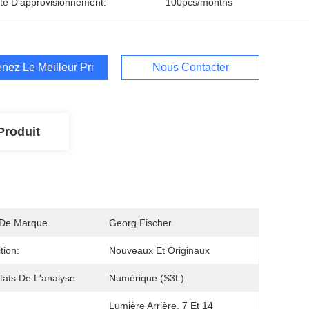
té D'approvisionnement:
100pcs/months
nez Le Meilleur Prix
Nous Contacter
Produit
De Marque
Georg Fischer
tion:
Nouveaux Et Originaux
tats De L'analyse:
Numérique (S3L)
Lumière Arrière, 7 Et 14 