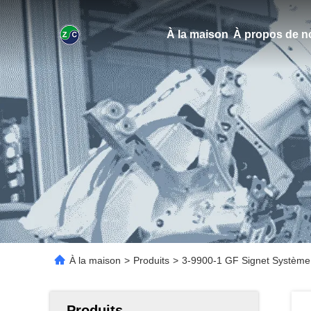
À la maison
À propos de n
À la maison
>
Produits
>
3-9900-1 GF Signet Système 
Produits