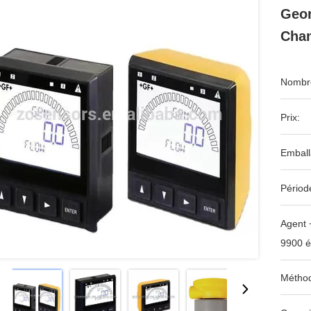
Geor
Cha
Nombre
Prix:
Emball
Périod
Agent 
9900 é
Méthod