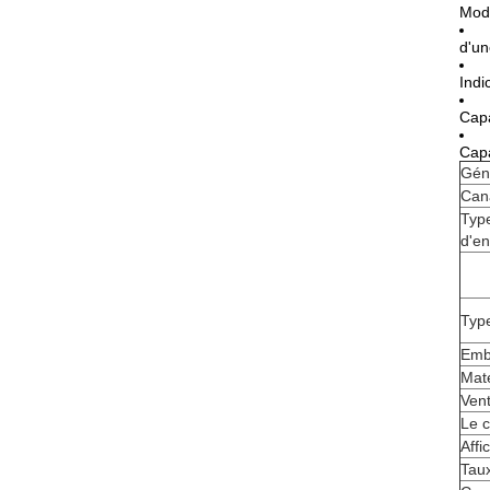
Mode
d'un
Indi
Capa
Capa
Gén
Can
Typ
d'en
Typ
Emba
Maté
Vent
Le c
Affi
Taux