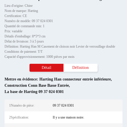
Lieu d'origine: Chine
Nom de marque: Harting
Certification: CE
Numéro de modèle: 09 37 024 0301
Quantité de commande min: 1
Prix: variable
Détails d'emballage: 8*5*3 cm
Délai de livraison: 3 à 5 jours
Définition: Harting Han M Casement de cloison noir Levier de verrouillage double
Conditions de paiement: T/T
Capacité d'approvisionnement: 1000 pièces par mois
Détail
Définition
Mettre en évidence:
Harting Han connecteur entrée inférieure
,
Construction Conn Base Basse Entrée
,
La base de Harting 09 37 024 0301
1Numéro de pièce:
09 37 024 0301
2Spécification:
Il y a une maison noire.