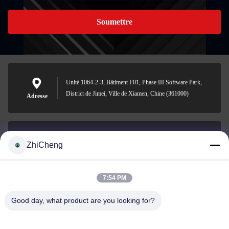
Soumettre
Unité 1064-2-3, Bâtiment F01, Phase III Software Park,
District de Jimei, Ville de Xiamen, Chine (361000)
Adresse
ZhiCheng
cocohonghuxin@gmail.com
E-mail
7:54 PM
Good day, what product are you looking for?
0086-592-5636807
Téléphone