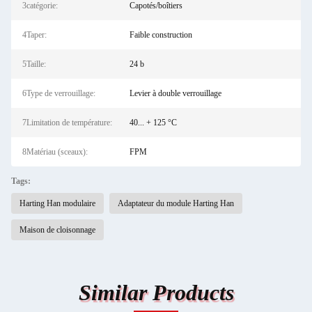
3catégorie:
Capotés/boîtiers
4Taper:
Faible construction
5Taille:
24 b
6Type de verrouillage:
Levier à double verrouillage
7Limitation de température:
40... + 125 °C
8Matériau (sceaux):
FPM
Tags:
Harting Han modulaire
Adaptateur du module Harting Han
Maison de cloisonnage
Similar Products